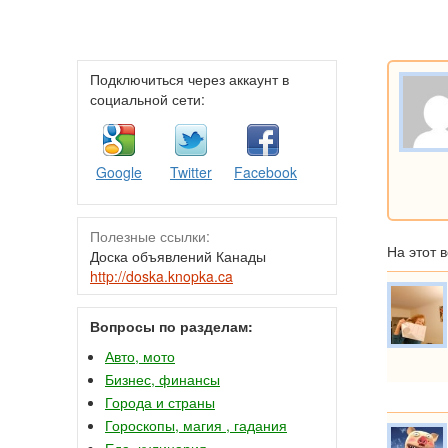
Подключиться через аккаунт в
социальной сети:
Google
Twitter
Facebook
Полезные ссылки:
На этот 
Доска объявлений Канады
http://doska.knopka.ca
Вопросы по разделам:
Авто, мото
Бизнес, финансы
Города и страны
Гороскопы, магия , гадания
Еда, кулинария