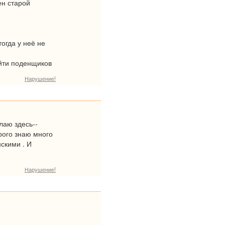
ен старой
огда у неё не
айти поденщиков
Нарушение!
елаю здесь--
орого знаю много
нскими . И
Нарушение!