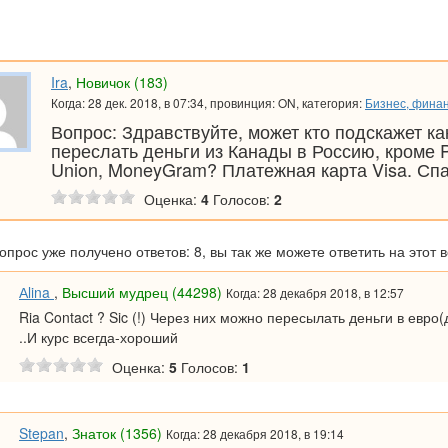
Ira
,
Новичок (183)
Когда: 28 дек. 2018, в 07:34, провинция: ON, категория:
Бизнес, фина
Вопрос: Здравствуйте, может кто подскажет к
переслать деньги из Канады в Россию, кроме P
Union, MoneyGram? Платежная карта Visa. Спа
Оценка:
4
Голосов:
2
вопрос уже получено ответов: 8, вы так же можете ответить на этот 
Аlina
,
Высший мудрец (44298)
Когда: 28 декабря 2018, в 12:57
Ria Contact ? Sic (!) Через них можно пересылать деньги в евро
..И курс всегда-хороший
Оценка:
5
Голосов:
1
Stepan
,
Знаток (1356)
Когда: 28 декабря 2018, в 19:14