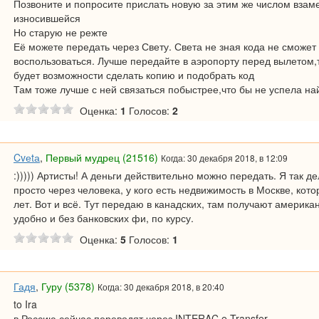
Позвоните и попросите прислать новую за этим же числом взам
износившейся
Но старую не режте
Её можете передать через Свету. Света не зная кода не сможет
воспользоваться. Лучше передайте в аэропорту перед вылетом,т
будет возможности сделать копию и подобрать код
Там тоже лучше с ней связаться побыстрее,что бы не успела н
Оценка:
1
Голосов:
2
Cvеtа
,
Первый мудрец (21516)
Когда: 30 декабря 2018, в 12:09
:))))) Артисты! А деньги действительно можно передать. Я так д
просто через человека, у кого есть недвижимость в Москве, кот
лет. Вот и всё. Тут передаю в канадских, там получают америка
удобно и без банковских фи, по курсу.
Оценка:
5
Голосов:
1
Гадя
,
Гуру (5378)
Когда: 30 декабря 2018, в 20:40
to Ira
в Россию сейчас переводят через INTERAC e-Transfer