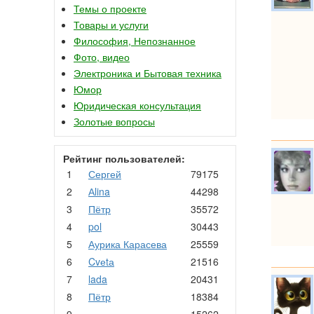
Темы о проекте
Товары и услуги
Философия, Непознанное
Фото, видео
Электроника и Бытовая техника
Юмор
Юридическая консультация
Золотые вопросы
Рейтинг пользователей:
1
Сергей
79175
2
Аlina
44298
3
Пётр
35572
4
pol
30443
5
Аурика Карасева
25559
6
Cvеtа
21516
7
lada
20431
8
Пётр
18384
9
.
15262