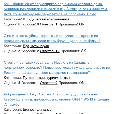
Как избавиться от парковщиков под окнами частного дома.
Миллион раз звонили и писали в city Aurora, а воз и нине там.
Хотя по их закону там парковаться не положено. Помо
Категория:
Юридическая консультация
Оценка:
0
Голосов:
0
Ответов:
1
Провинция: ON
Скажите пожалуйста, хорошо ли получается варенье из
персиков дольками, если взять браун шугар, а не белый?
Категория:
Еда, кулинария
Оценка:
5
Голосов:
2
Ответов:
12
Провинция: SK
Стоит ли репатриироваться в Израиль из Канады в
пенсионном возрасте? Подвопрос:может лучше сделать это из
России не афишируя свое канадское гражданство?
Категория:
Путешествия, туризм, отдых
Оценка:
5
Голосов:
1
Ответов:
9
Провинция: ON
Добрый день ! Зовут Сергей .Я в гостях у дочки в Гатино
Квебек.Есть ли дстрибьюторы компании Green World в Канаде
,Спасибо
Категория:
Бизнес, финансы