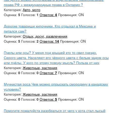
права РФ + международные права в Онтарио ?
Категория:
Авто, мото
Оценка:
5
Голосов:
1
Ответов:
4
Провинция: ON
Дорогие товарищи кнпочники. Кто отдыхал в Мексике и
питался сам?
Категория:
Отдых, досуг, развлечения
Оценка:
5
Голосов:
2
Ответов:
14
Провинция: ON
Пчелы или осы? У меня под крышей кто то свил гнездо.
Серого цвета. Населяют его чёрного цвета с белым задом осы
или пчёлы. У кого по этому поводу мысль? Польза от них
Категория:
Животные, растения
Оценка:
0
Голосов:
0
Ответов:
7
Провинция: ON
Мучнистая роса Чем можно опрыскать смородину в канадских
условиях?
Категория:
Животные, растения
Оценка:
0
Голосов:
0
Ответов:
5
Провинция: ON
Помогите пожалуйста разобраться от чего у кота стал лысый