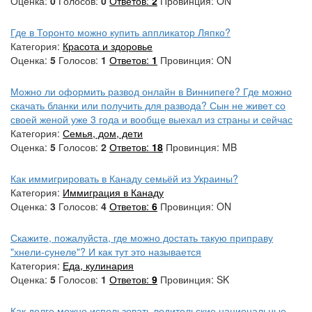
Оценка:
0
Голосов:
0
Ответов:
2
Провинция: ON
Где в Торонто можно купить аппликатор Ляпко?
Категория:
Красота и здоровье
Оценка:
5
Голосов:
1
Ответов:
1
Провинция: ON
Можно ли оформить развод онлайн в Виннипеге? Где можно
скачать бланки или получить для развода? Сын не живет со
своей женой уже 3 года и вообще выехал из страны и сейчас
Категория:
Семья, дом, дети
Оценка:
5
Голосов:
2
Ответов:
18
Провинция: MB
Как иммигрировать в Канаду семьёй из Украины?
Категория:
Иммиграция в Канаду
Оценка:
3
Голосов:
4
Ответов:
6
Провинция: ON
Скажите, пожалуйста, где можно достать такую приправу
"хнели-сунеле"? И как тут это называется
Категория:
Еда, кулинария
Оценка:
5
Голосов:
1
Ответов:
9
Провинция: SK
Как долго можно использовать водительские национальные