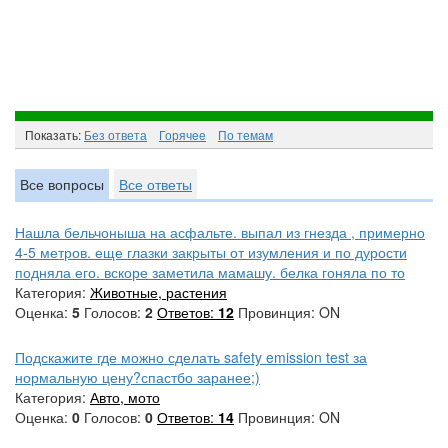
Показать:
Без ответа
Горячee
По темам
Все вопросы
Все ответы
Нашла бельчоныша на асфальте. выпал из гнезда , примерно
4-5 метров. еще глазки закрыты от изумления и по дурости
подняла его. вскоре заметила мамашу. белка гоняла по то
Категория:
Животные, растения
Оценка:
5
Голосов:
2
Ответов:
12
Провинция: ON
Подскажите где можно сделать safety emission test за
нормальную цену?спастбо заранее;)
Категория:
Авто, мото
Оценка:
0
Голосов:
0
Ответов:
14
Провинция: ON