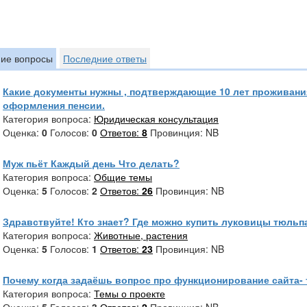
ие вопросы
Последние ответы
Какие документы нужны , подтверждающие 10 лет проживания
оформления пенсии.
Категория вопроса:
Юридическая консультация
Оценка:
0
Голосов:
0
Ответов:
8
Провинция: NB
Муж пьёт Каждый день Что делать?
Категория вопроса:
Общие темы
Оценка:
5
Голосов:
2
Ответов:
26
Провинция: NB
Здравствуйте! Кто знает? Где можно купить луковицы тюльп
Категория вопроса:
Животные, растения
Оценка:
5
Голосов:
1
Ответов:
23
Провинция: NB
Почему когда задаёшь вопрос про функционирование сайта- 
Категория вопроса:
Темы о проекте