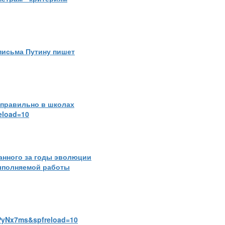
 письма Путину пишет
еправильно в школах
eload=10
анного за годы эволюции
ыполняемой работы
PyNx7ms&spfreload=10