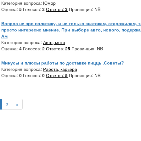
Категория вопроса:
Юмор
Оценка:
5
Голосов:
2
Ответов:
3
Провинция: NB
Вопрос не про политику, и не только знатокам, старожилам, т
просто интересно мнение. При выборе авто, нового, подержа
Ам
Категория вопроса:
Авто, мото
Оценка:
4
Голосов:
2
Ответов:
25
Провинция: NB
Минусы и плюсы работы по доставке пиццы.Советы?
Категория вопроса:
Работа, карьера
Оценка:
0
Голосов:
0
Ответов:
5
Провинция: NB
2
»