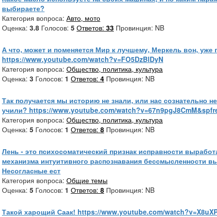
выбираете?
Категория вопроса:
Авто, мото
Оценка:
3.8
Голосов:
5
Ответов:
33
Провинция: NB
А что, может и поменяется Мир к лучшему, Меркель вон, уже
https://www.youtube.com/watch?v=FO5DzBlDyN
Категория вопроса:
Общество, политика, культура
Оценка:
3
Голосов:
1
Ответов:
4
Провинция: NB
Так получается мы историю не знали, или нас сознательно н
учили? https://www.youtube.com/watch?v=67n9pgJ8CmM&spfr
Категория вопроса:
Общество, политика, культура
Оценка:
5
Голосов:
1
Ответов:
8
Провинция: NB
Лень - это психосоматический признак исправности выработ
механизма интуитивного распознавания бессмысленности в
Несогласные ест
Категория вопроса:
Общие темы
Оценка:
5
Голосов:
1
Ответов:
8
Провинция: NB
Такой харощий Саак! https://www.youtube.com/watch?v=X8uX