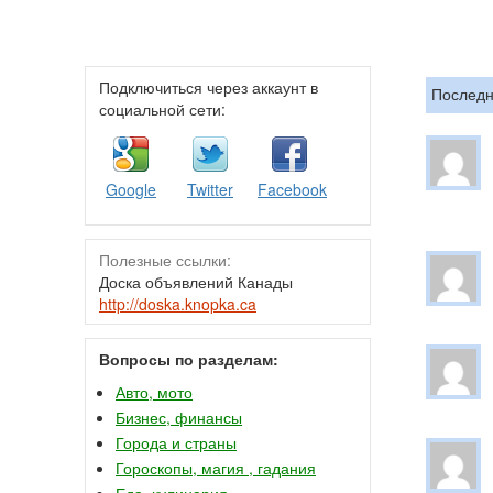
Подключиться через аккаунт в
Последн
социальной сети:
Google
Twitter
Facebook
Полезные ссылки:
Доска объявлений Канады
http://doska.knopka.ca
Вопросы по разделам:
Авто, мото
Бизнес, финансы
Города и страны
Гороскопы, магия , гадания
Еда, кулинария