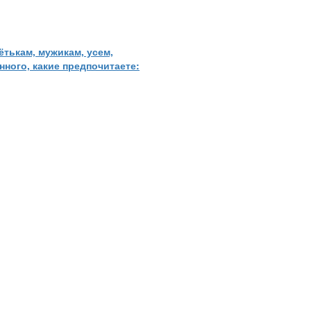
ётькам, мужикам, усем,
нного, какие предпочитаете: