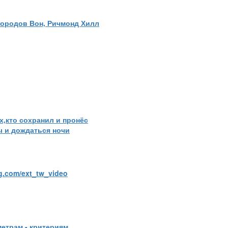
 городов Вон, Ричмонд Хилл
х,кто сохранил и пронёс
ы и дождаться ночи
g.com/ext_tw_video
метрам - критериям