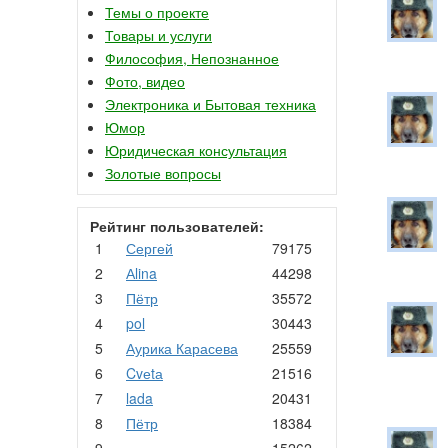
Темы о проекте
Товары и услуги
Философия, Непознанное
Фото, видео
Электроника и Бытовая техника
Юмор
Юридическая консультация
Золотые вопросы
Рейтинг пользователей:
1
Сергей
79175
2
Аlina
44298
3
Пётр
35572
4
pol
30443
5
Аурика Карасева
25559
6
Cvеtа
21516
7
lada
20431
8
Пётр
18384
9
.
15262