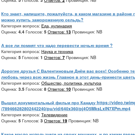
Оценка:
5
Голосов:
3
Ответов:
2
Провинция: NB
Кто знает, напишите, пожалуйста, в каком магазине в районе
можно купить замороженную сельдь?
Категория вопроса:
Еда, кулинария
Оценка:
4.4
Голосов:
5
Ответов:
13
Провинция: NB
А все ли помнят что надо перевести ночью время ?
Категория вопроса:
Наука и техника
Оценка:
5
Голосов:
1
Ответов:
7
Провинция: NB
Дорогие друзья С Валентиновым Днём вас всех! Особенно те
любовь через всю жизнь Главное в этот день-принести цвет
Категория вопроса:
Общество, политика, культура
Оценка:
3.5
Голосов:
8
Ответов:
10
Провинция: NB
Вышел документальный фильм про Канаду https://video.twim
/789466282802442240/pu/vid/640x360/pj4O5MksLxlN7XPm.mp4
Категория вопроса:
Телевидение
Оценка:
5
Голосов:
3
Ответов:
19
Провинция: NB
Какое масло используете на своих машинах, и по каким пара